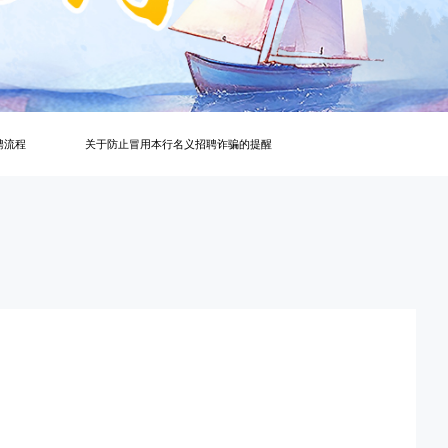
关系填写的温馨提示
招聘流程
关于防止冒用本行名