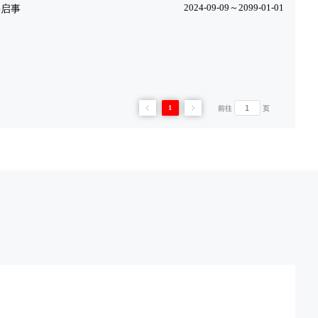
商银行成都分行达州达川支行社会招聘简章
银理财公司2026年下半年社会招聘公告
堂经理岗（劳务派遣制）招聘启事