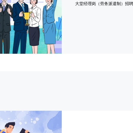
徽
徽
大